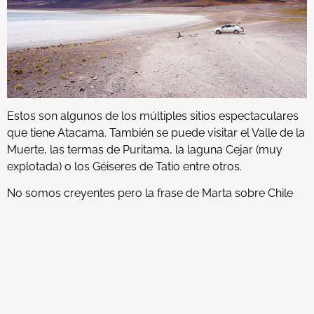
Estos son algunos de los múltiples sitios espectaculares
que tiene Atacama. También se puede visitar el Valle de la
Muerte, las termas de Puritama, la laguna Cejar (muy
explotada) o los Géiseres de Tatio entre otros.
No somos creyentes pero la frase de Marta sobre Chile
creo que lo define a la perfección.
[/vc_column_text][vc_separator type=»transparent»
position=»center» color=»» transparency=»» thickness=»»
width=»» width_in_percentages=»» up=»3″ down=»0″]
[blockquote text=»Parece que este lugar lo creó dios el
último día. Todos los volcanes, lagos, desiertos, glaciares