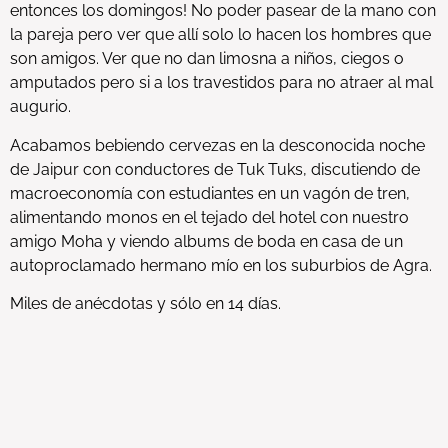
entonces los domingos! No poder pasear de la mano con
la pareja pero ver que allí solo lo hacen los hombres que
son amigos. Ver que no dan limosna a niños, ciegos o
amputados pero si a los travestidos para no atraer al mal
augurio.
Acabamos bebiendo cervezas en la desconocida noche
de Jaipur con conductores de Tuk Tuks, discutiendo de
macroeconomía con estudiantes en un vagón de tren,
alimentando monos en el tejado del hotel con nuestro
amigo Moha y viendo albums de boda en casa de un
autoproclamado hermano mío en los suburbios de Agra.
Miles de anécdotas y sólo en 14 días.
A día de hoy sigue siendo el país que más descolocados
nos ha dejado. Mi opinión personal es que la
espiritualidad no reside en la cultura o país que uno visita,
sino en la mente abierta que recibe todas esas
sensaciones, y sin duda en India, las experimentarás a